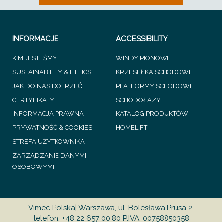
INFORMACJE
ACCESSIBILITY
KIM JESTEŚMY
WINDY PIONOWE
SUSTAINABILITY & ETHICS
KRZESEŁKA SCHODOWE
JAK DO NAS DOTRZEĆ
PLATFORMY SCHODOWE
CERTYFIKATY
SCHODOŁAZY
INFORMACJA PRAWNA
KATALOG PRODUKTÓW
PRYWATNOŚĆ & COOKIES
HOMELIFT
STREFA UŻYTKOWNIKA
ZARZĄDZANIE DANYMI
OSOBOWYMI
Vimec Polska| Warszawa, ul. Bolesława Prusa 2,
telefon: +48 22 657 00 80 P.IVA: 00758850358