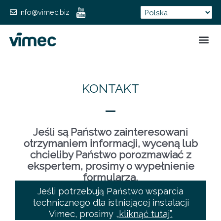
info@vimec.biz
FORMUL
KONTAKT
Jeśli są Państwo zainteresowani
otrzymaniem informacji, wyceną lub
chcieliby Państwo porozmawiać z
ekspertem, prosimy o wypełnienie
formularza.
Jeśli potrzebują Państwo wsparcia
technicznego dla istniejącej instalacji
Vimec, prosimy
„kliknąć tutaj”.