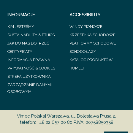
INFORMACJE
ACCESSIBILITY
KIM JESTEŚMY
WINDY PIONOWE
SUSTAINABILITY & ETHICS
KRZESEŁKA SCHODOWE
JAK DO NAS DOTRZEĆ
PLATFORMY SCHODOWE
CERTYFIKATY
SCHODOŁAZY
INFORMACJA PRAWNA
KATALOG PRODUKTÓW
PRYWATNOŚĆ & COOKIES
HOMELIFT
STREFA UŻYTKOWNIKA
ZARZĄDZANIE DANYMI
OSOBOWYMI
Vimec Polska| Warszawa, ul. Bolesława Prusa 2,
telefon: +48 22 657 00 80 P.IVA: 00758850358