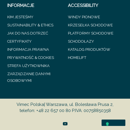
INFORMACJE
ACCESSIBILITY
KIM JESTEŚMY
WINDY PIONOWE
SUSTAINABILITY & ETHICS
KRZESEŁKA SCHODOWE
JAK DO NAS DOTRZEĆ
PLATFORMY SCHODOWE
CERTYFIKATY
SCHODOŁAZY
INFORMACJA PRAWNA
KATALOG PRODUKTÓW
PRYWATNOŚĆ & COOKIES
HOMELIFT
STREFA UŻYTKOWNIKA
ZARZĄDZANIE DANYMI
OSOBOWYMI
Vimec Polska| Warszawa, ul. Bolesława Prusa 2,
telefon: +48 22 657 00 80 P.IVA: 00758850358
Y
o