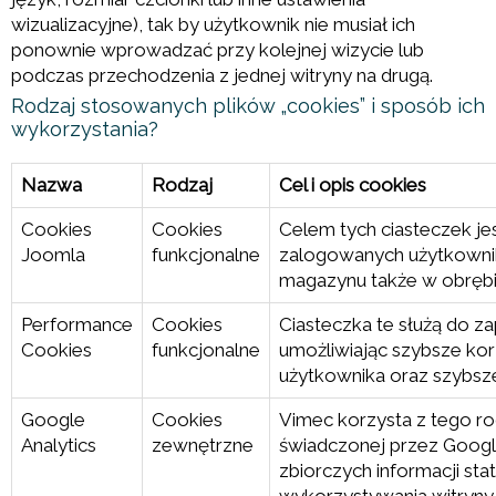
wizualizacyjne), tak by użytkownik nie musiał ich
ponownie wprowadzać przy kolejnej wizycie lub
podczas przechodzenia z jednej witryny na drugą.
Rodzaj stosowanych plików „cookies” i sposób ich
wykorzystania?
Nazwa
Rodzaj
Cel i opis cookies
Cookies
Cookies
Celem tych ciasteczek jes
Joomla
funkcjonalne
zalogowanych użytkownik
magazynu także w obrębi
Performance
Cookies
Ciasteczka te służą do zap
Cookies
funkcjonalne
umożliwiając szybsze kor
użytkownika oraz szybsze 
Google
Cookies
Vimec korzysta z tego rod
Analytics
zewnętrzne
świadczonej przez Google
zbiorczych informacji st