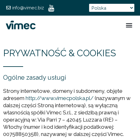
info@vimec.biz
FORMUL
PRYWATNOŚĆ & COOKIES
Ogólne zasady usługi
Strony internetowe, domeny i subdomeny, objęte
adresem
http://www.vimecpolska.pl/
(nazywanym w
dalszej części Stroną internetową), są wyłączną
własnością spółki Vimec S.r.l., z siedzibą prawną i
operacyjną w: Via Parri 7 – 42045 Luzzara (RE) –
Włochy (numer i kod identyfikacji podatkowej:
00758850358), nazywanej w dalszej części Vimec.