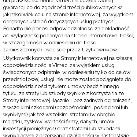
dla praw konsumenta, Vimec nie udziela żadnej
gwarancji co do zgodności treści publikowanych w
jakimkolwiek celu na stronie internetowej, za wyjątkiem
odrębnych ustaleń dotyczących usług płatnych.
Ponadto nie ponosi odpowiedzialności za dokładność
ani wyłączność podanych na stronie internetowej treści,
w szczególności w odniesieniu do treści
zamieszczonych osobiście przez Użytkowników.
Użytkownik korzysta ze Strony internetowej na własną
odpowiedzialność, a Vimec, za wyjątkiem usług
świadczonych odpłatnie, w odniesieniu tylko do celów
przedmiotowej usługi, nie może zostać pociągnięta do
odpowiedzialności tytułem umowy bądź z innego
tytułu, za straty lub szkody wynikłe z korzystania ze
Strony internetowej, łącznie, i bez żadnych ograniczeń,
z wszelkimi szkodami (bezpośrednimi, pośrednimi lub
wynikłymi) jak też wszelkimi stratami (w obrębie
majątku, zysków, wartości firmy, danych, umów,
inwestycji pieniężnych) oraz stratami lub szkodami
wynikającymi z przerwania działalności w następstwie