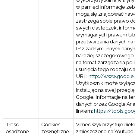
wykorzystywania witryny 
w pamięci informacje zebr
mogą się znajdować naw
zastrzega sobie prawo d
swych ciasteczek, infor
wymaganych prawem lub
przetwarzania danych na 
IP z żadnymi innymi dany
bardziej szczegółowego 
na temat zarządzania pol
usunięcia tego rodzaju c
URL:
http://www.google.c
Użytkownik może wyłączy
instalując na swej przeg
Google. Informacje na t
danych przez Google Ana
linkiem:
https://tools.go
Treści
Cookies
Vimec wykorzystuje nieki
osadzone
zewnętrzne
zmieszczone na Youtube 