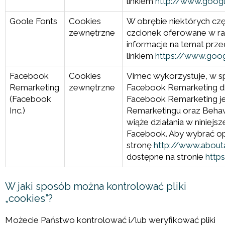
linkiem
http://www.googl
Goole Fonts
Cookies
W obrębie niektórych cz
zewnętrzne
czcionek oferowane w r
informacje na temat prz
linkiem
https://www.googl
Facebook
Cookies
Vimec wykorzystuje, w sp
Remarketing
zewnętrzne
Facebook Remarketing dla
(Facebook
Facebook Remarketing je
Inc.)
Remarketingu oraz Behavi
wiąże działania w niniej
Facebook. Aby wybrać op
stronę
http://www.about
dostępne na stronie
http
W jaki sposób można kontrolować pliki
„cookies”?
Możecie Państwo kontrolować i/lub weryfikować pliki