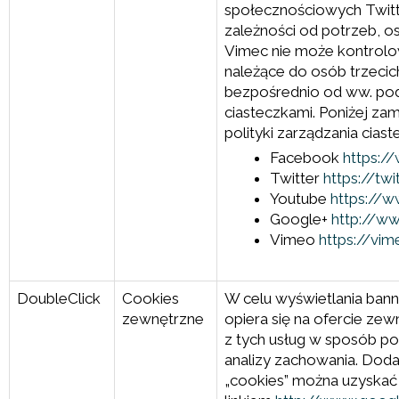
społecznościowych Twitte
zależności od potrzeb, os
Vimec nie może kontrolo
należące do osób trzecich
bezpośrednio od ww. pod
ciasteczkami. Poniżej za
polityki zarządzania cias
Facebook
https:/
Twitter
https://tw
Youtube
https://w
Google+
http://w
Vimeo
https://vi
DoubleClick
Cookies
W celu wyświetlania ban
zewnętrzne
opiera się na ofercie ze
z tych usług w sposób p
analizy zachowania. Dod
„cookies” można uzyskać