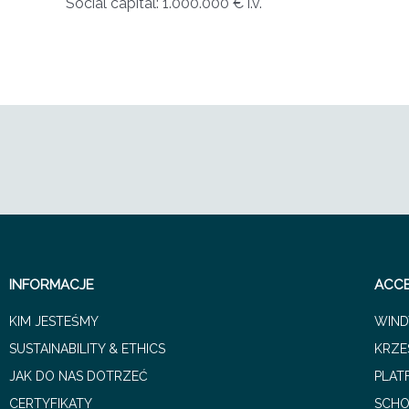
Social capital: 1.000.000 € i.v.
INFORMACJE
ACCE
KIM JESTEŚMY
WIND
SUSTAINABILITY & ETHICS
KRZE
JAK DO NAS DOTRZEĆ
PLAT
CERTYFIKATY
SCH