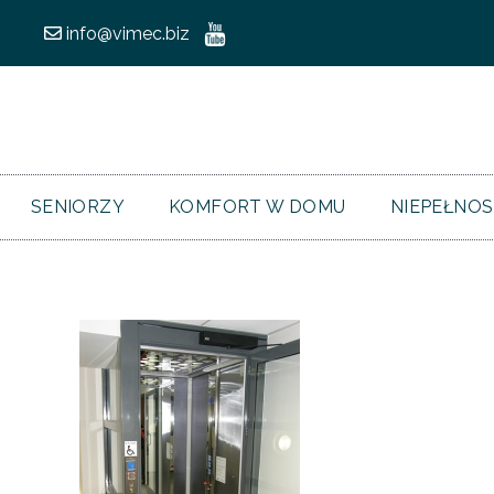
info@vimec.biz
SENIORZY
KOMFORT W DOMU
NIEPEŁNO
Nawigacja
wpisu