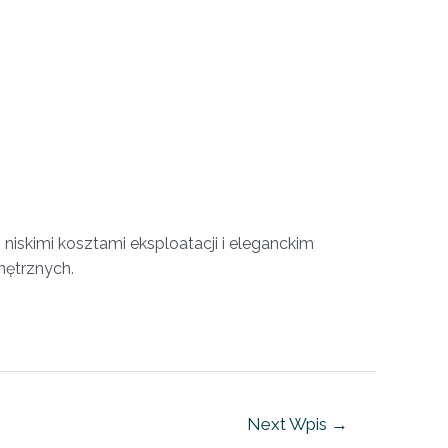
iskimi kosztami eksploatacji i eleganckim
nętrznych.
Next Wpis
→