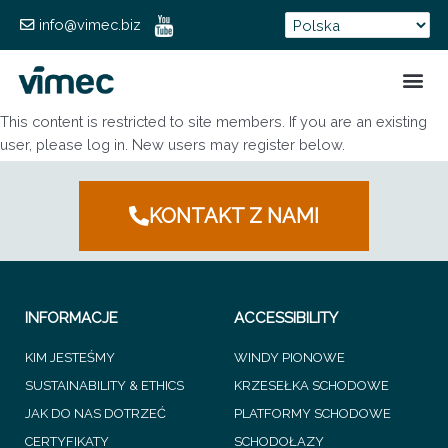
info@vimec.biz
FORMUL
This content is restricted to site members. If you are an existing
user, please log in. New users may register below.
KONTAKT Z NAMI
INFORMACJE
ACCESSIBILITY
KIM JESTEŚMY
WINDY PIONOWE
SUSTAINABILITY & ETHICS
KRZESEŁKA SCHODOWE
JAK DO NAS DOTRZEĆ
PLATFORMY SCHODOWE
CERTYFIKATY
SCHODOŁAZY