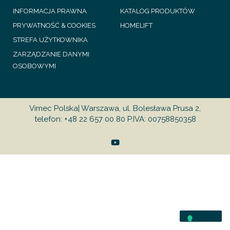
INFORMACJA PRAWNA
KATALOG PRODUKTÓW
PRYWATNOŚĆ & COOKIES
HOMELIFT
STREFA UŻYTKOWNIKA
ZARZĄDZANIE DANYMI
OSOBOWYMI
Vimec Polska| Warszawa, ul. Bolesława Prusa 2,
telefon: +48 22 657 00 80 P.IVA: 00758850358
Y
o
u
t
u
b
e