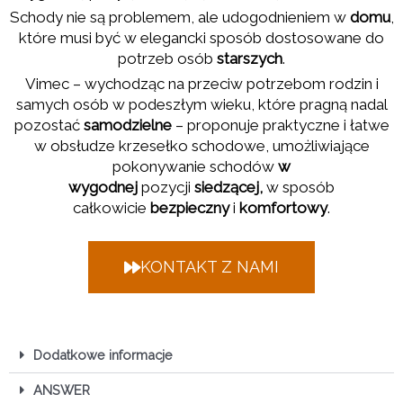
Schody nie są problemem, ale udogodnieniem w
domu
,
które musi być w elegancki sposób dostosowane do
potrzeb osób
starszych
.
Vimec – wychodząc na przeciw potrzebom rodzin i
samych osób w podeszłym wieku, które pragną nadal
pozostać
samodzielne
– proponuje praktyczne i łatwe
w obsłudze krzesełko schodowe, umożliwiające
pokonywanie schodów
w
wygodnej
pozycji
siedzącej,
w sposób
całkowicie
bezpieczny
i
komfortowy
.
KONTAKT Z NAMI
Dodatkowe informacje
ANSWER